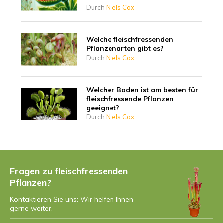
Durch
Niels Cox
Welche fleischfressenden
Pflanzenarten gibt es?
Durch
Niels Cox
Welcher Boden ist am besten für
fleischfressende Pflanzen
geeignet?
Durch
Niels Cox
7 Tipps für die nachhaltige
Pflege Ihrer fleischfressenden
Pflanzen
Fragen zu fleischfressenden
Durch
Niels
Pflanzen?
Kontaktieren Sie uns: Wir helfen Ihnen
Alles über den Sonnentau
gerne weiter.
(Drosera)
Durch
Niels Cox