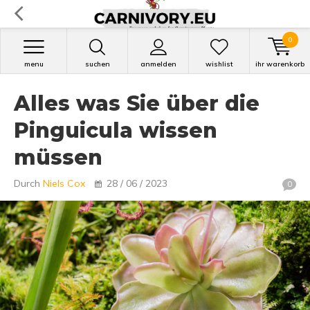
0
menu
suchen
anmelden
wishlist
ihr warenkorb
Alles was Sie über die
Pinguicula wissen
müssen
Durch
Niels Cox
28 / 06 / 2023
0