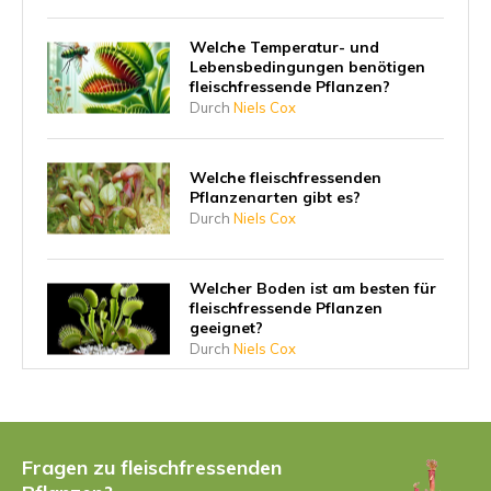
Welche Temperatur- und
Lebensbedingungen benötigen
fleischfressende Pflanzen?
Durch
Niels Cox
Welche fleischfressenden
Pflanzenarten gibt es?
Durch
Niels Cox
Welcher Boden ist am besten für
fleischfressende Pflanzen
geeignet?
Durch
Niels Cox
7 Tipps für die nachhaltige
Pflege Ihrer fleischfressenden
Pflanzen
Fragen zu fleischfressenden
Durch
Niels