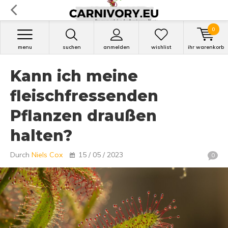
0
menu
suchen
anmelden
wishlist
ihr warenkorb
Kann ich meine
fleischfressenden
Pflanzen draußen
halten?
Durch
Niels Cox
15 / 05 / 2023
0