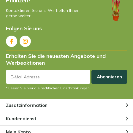
Pflanzen?
Kontaktieren Sie uns: Wir helfen Ihnen
Alles über den Sonnentau
gerne weiter.
(Drosera)
Durch
Niels Cox
Folgen Sie uns
Alles über die Kannenpflanze
(Nepenthes)
Erhalten Sie die neuesten Angebote und
Durch
Niels Cox
Werbeaktionen
Abonnieren
Alles was Sie über die Pinguicula
wissen müssen
* Lesen Sie hier die rechtlichen Einschränkungen
Durch
Niels Cox
Zusatzinformation
Kann eine fleischfressende
Pflanze ohne Insekten
Kundendienst
auskommen?
Durch
Niels Cox
Mein Konto