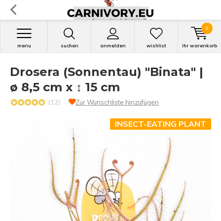
0
menu
suchen
anmelden
wishlist
ihr warenkorb
Drosera (Sonnentau) "Binata" |
ø 8,5 cm x ↕ 15 cm
(12)
Zur Wunschliste hinzufügen
INSECT-EATING PLANT