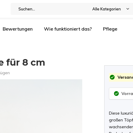
Alle Kategorien
Bewertungen
Wie funktioniert das?
Pflege
e für 8 cm
fügen
Versand
Vorra
Diese luxuri
großen Töpf
wachsenden 