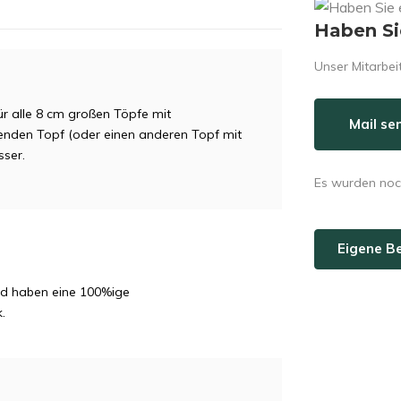
Haben Si
Unser Mitarbeit
ür alle 8 cm großen Töpfe mit
Mail se
senden Topf (oder einen anderen Topf mit
ser.
Es wurden noc
Eigene B
und haben eine 100%ige
.