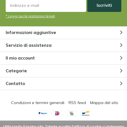
Da
Niels Cox
Iscriviti
* Leggi qui le restrizioni legali
Come funziona la trappola di
Venere?
Informazioni aggiuntive
Da
Niels Cox
Servizio di assistenza
Il mio account
Piante carnivore per principianti
Da
Niels Cox
Categorie
Contatto
Il letargo delle piante carnivore
Da
Niels Cox
Condizioni e termini generali
RSS feed
Mappa del sito
Utilizzando il nostro sito, l'utente accetta l'utilizzo di cookie ci aiuteranno