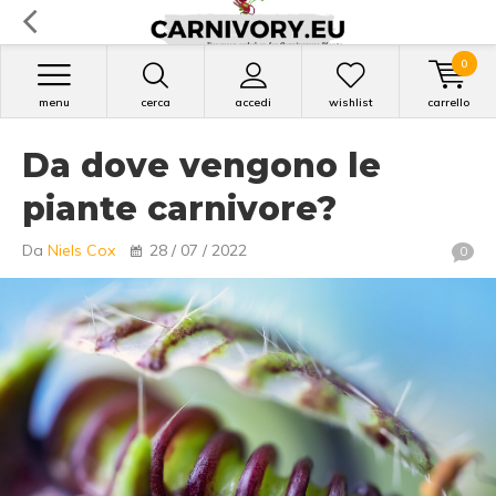
0
menu
cerca
accedi
wishlist
carrello
Da dove vengono le
piante carnivore?
Da
Niels Cox
28 / 07 / 2022
0