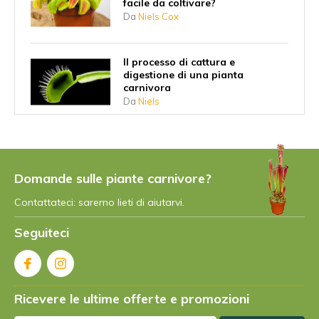
facile da coltivare?
Da
Niels Cox
Il processo di cattura e
digestione di una pianta
carnivora
Da
Niels
Perché le piante carnivore hanno
iniziato a mangiare gli insetti?
Da
Niels
Domande sulle piante carnivore?
Contattateci: saremo lieti di aiutarvi.
Qual è la pianta carnivora più
Seguiteci
grande?
Da
Niels Cox
Ricevere le ultime offerte e promozioni
Esistono piante carnivore
vegetariane?