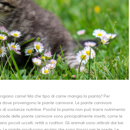
angiano carne! Ma che tipo di carne mangia la pianta? Per
dove provengono le piante carnivore. Le piante carnivore
di sostanze nutritive. Poiché la pianta non può trarre nutrimento
Le prede delle piante carnivore sono principalmente insetti, come le
iccoli uccelli, rettili o roditori. Gli animali sono attirati dai bei
ore. Le piante producono enzimi che sono tossici per le prede. Le