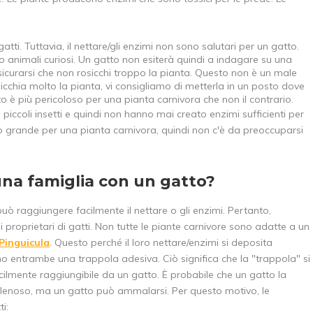
atti. Tuttavia, il nettare/gli enzimi non sono salutari per un gatto.
ono animali curiosi. Un gatto non esiterà quindi a indagare su una
ssicurarsi che non rosicchi troppo la pianta. Questo non è un male
sicchia molto la pianta, vi consigliamo di metterla in un posto dove
o è più pericoloso per una pianta carnivora che non il contrario.
piccoli insetti e quindi non hanno mai creato enzimi sufficienti per
o grande per una pianta carnivora, quindi non c'è da preoccuparsi
 una famiglia con un gatto?
può raggiungere facilmente il nettare o gli enzimi. Pertanto,
proprietari di gatti. Non tutte le piante carnivore sono adatte a un
Pinguicula
. Questo perché il loro nettare/enzimi si deposita
no entrambe una trappola adesiva. Ciò significa che la "trappola" si
 facilmente raggiungibile da un gatto. È probabile che un gatto la
 velenoso, ma un gatto può ammalarsi. Per questo motivo, le
i: