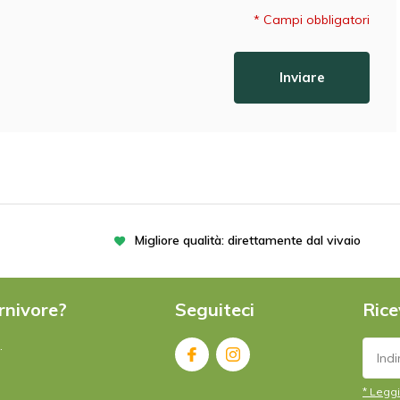
* Campi obbligatori
Inviare
Migliore qualità: direttamente dal vivaio
rnivore?
Seguiteci
Rice
.
* Leggi