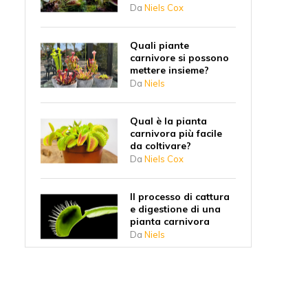
Da
Niels Cox
Quali piante
carnivore si possono
mettere insieme?
Da
Niels
Qual è la pianta
carnivora più facile
da coltivare?
Da
Niels Cox
Il processo di cattura
e digestione di una
pianta carnivora
Da
Niels
Perché le piante
carnivore hanno
iniziato a mangiare
gli insetti?