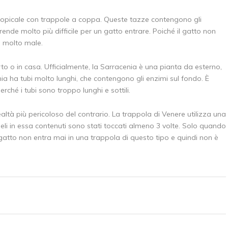
tropicale con trappole a coppa. Queste tazze contengono gli
nde molto più difficile per un gatto entrare. Poiché il gatto non
e molto male.
to o in casa. Ufficialmente, la Sarracenia è una pianta da esterno,
enia ha tubi molto lunghi, che contengono gli enzimi sul fondo. È
rché i tubi sono troppo lunghi e sottili.
ealtà più pericoloso del contrario. La trappola di Venere utilizza una
eli in essa contenuti sono stati toccati almeno 3 volte. Solo quando
 gatto non entra mai in una trappola di questo tipo e quindi non è