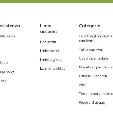
assistenza
Il mio
Categorie
account
stituzione
Le 20 migliori piante
carnivore
Registrati
Tutti i carnivori
I miei ordini
Cestini per paludi
I miei biglietti
ilizzo
Miscela di piante ca
La mia wishlist
a privacy
Offerta (vendita)
i non
vasi
Terreno per piante c
Piastre d'acqua