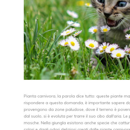
Pianta carnivora, la parola dice tutto: queste piante m
rispondere a questa domanda, è importante sapere da 
provengono da zone paludose, dove il terreno è povero 
dal suolo, si è evoluta per trarre il suo cibo dall'aria. 
mosche. Nella giungla esistono anche specie che catturano p
colori e dagli odori deliziosi creati dalle piante carniv