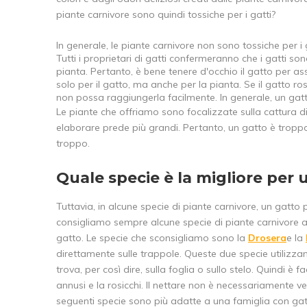
piante carnivore sono quindi tossiche per i gatti?
In generale, le piante carnivore non sono tossiche per i g
Tutti i proprietari di gatti confermeranno che i gatti s
pianta. Pertanto, è bene tenere d'occhio il gatto per a
solo per il gatto, ma anche per la pianta. Se il gatto ro
non possa raggiungerla facilmente. In generale, un gatt
Le piante che offriamo sono focalizzate sulla cattura di 
elaborare prede più grandi. Pertanto, un gatto è tropp
troppo.
Quale specie è la migliore per
Tuttavia, in alcune specie di piante carnivore, un gatto 
consigliamo sempre alcune specie di piante carnivore ai 
gatto. Le specie che sconsigliamo sono la
Drosera
e la
direttamente sulle trappole. Queste due specie utilizza
trova, per così dire, sulla foglia o sullo stelo. Quindi è
annusi e la rosicchi. Il nettare non è necessariamente
seguenti specie sono più adatte a una famiglia con gatt