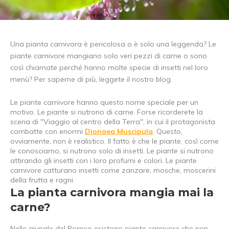
Una pianta carnivora è pericolosa o è solo una leggenda? Le
piante carnivore mangiano solo veri pezzi di carne o sono
così chiamate perché hanno molte specie di insetti nel loro
menù? Per saperne di più, leggete il nostro blog.
Le piante carnivore hanno questo nome speciale per un
motivo. Le piante si nutrono di carne. Forse ricorderete la
scena di "Viaggio al centro della Terra", in cui il protagonista
combatte con enormi
Dionaea Muscipula
. Questo,
ovviamente, non è realistico. Il fatto è che le piante, così come
le conosciamo, si nutrono solo di insetti. Le piante si nutrono
attirando gli insetti con i loro profumi e colori. Le piante
carnivore catturano insetti come zanzare, mosche, moscerini
della frutta e ragni.
La pianta carnivora mangia mai la
carne?
Nelle giungle del Borneo esistono piante carnivore che non