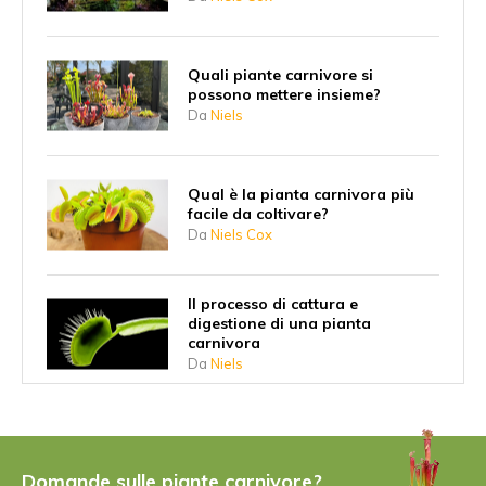
Quali piante carnivore si
possono mettere insieme?
Da
Niels
Qual è la pianta carnivora più
facile da coltivare?
Da
Niels Cox
Il processo di cattura e
digestione di una pianta
carnivora
Da
Niels
Perché le piante carnivore hanno
iniziato a mangiare gli insetti?
Da
Niels
Domande sulle piante carnivore?