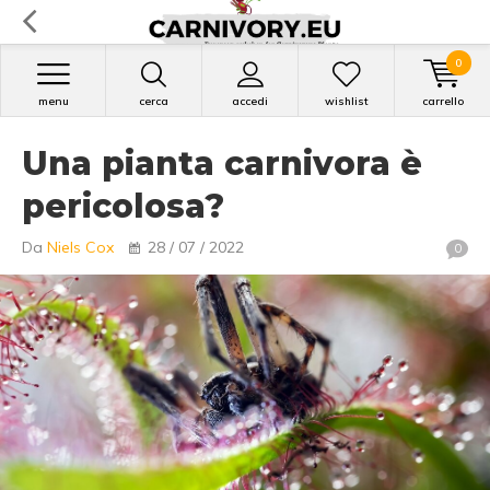
0
menu
cerca
accedi
wishlist
carrello
Una pianta carnivora è
pericolosa?
Da
Niels Cox
28 / 07 / 2022
0