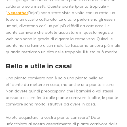
catturano solo insetti. Queste piante (pianta tropicale -
"
Nepenthes
Raja") sono state viste a volte con un ratto, un
topo o un uccello catturato. Le dita, o perlomeno gli esseri
umani, diventano così un po' più difficili da catturare. Le
piante carnivore che potete acquistare in questo negozio
web non sono in grado di digerire la carne vera. Quindi le
piante non ci fanno alcun male. Le facciamo ancora più male
quando mettiamo un dito nelle trappole. Il fusto può morire.
Bello e utile in casa!
Una pianta carnivora non è solo una pianta bella ed
efficiente da mettere in casa, ma anche una pianta sicura.
Non dovete quindi preoccuparvi che i bambini o voi stessi
possano essere feriti dalle piante carnivore. Inoltre, le piante
carnivore sono molto istruttive da avere in casa.
Volete acquistare la vostra pianta carnivora? Date
un'occhiata al nostro assortimento di piante carnivore dalle