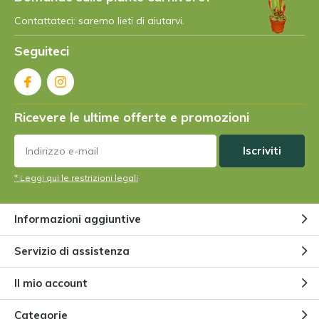
Contattateci: saremo lieti di aiutarvi.
Qual è la pianta carnivora più
Seguiteci
grande?
Da
Niels Cox
Ricevere le ultime offerte e promozioni
Esistono piante carnivore
vegetariane?
Da
Niels Cox
Iscriviti
* Leggi qui le restrizioni legali
Come funziona la trappola di
Venere?
Informazioni aggiuntive
Da
Niels Cox
Servizio di assistenza
Il mio account
Piante carnivore per principianti
Da
Niels Cox
Categorie