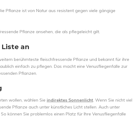
Die Pflanze ist von Natur aus resistent gegen viele gängige
ressende Pflanze ansehen, die als pflegeleicht gilt.
 Liste an
i weitem berühmteste fleischfressende Pflanze und bekannt für ihre
glaublich einfach zu pflegen. Das macht eine Venusfliegenfalle zur
ressenden Pflanzen.
g
eten wollen, wählen Sie
indirektes Sonnenlicht
. Wenn Sie nicht viel
ende Pflanze auch unter künstliches Licht stellen. Auch unter
. So können Sie problemlos einen Platz für Ihre Venusfliegenfalle