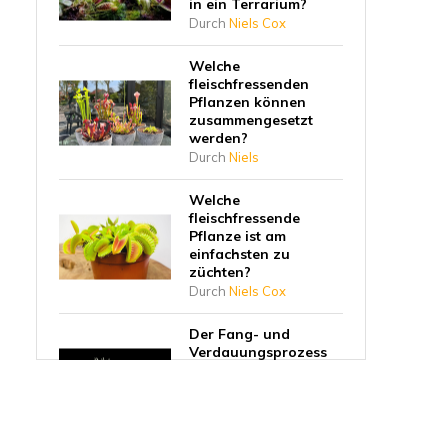
in ein Terrarium?
Durch
Niels Cox
Welche
fleischfressenden
Pflanzen können
zusammengesetzt
werden?
Durch
Niels
Welche
fleischfressende
Pflanze ist am
einfachsten zu
züchten?
Durch
Niels Cox
Der Fang- und
Verdauungsprozess
einer
fleischfressenden
Pflanze
Durch
Niels