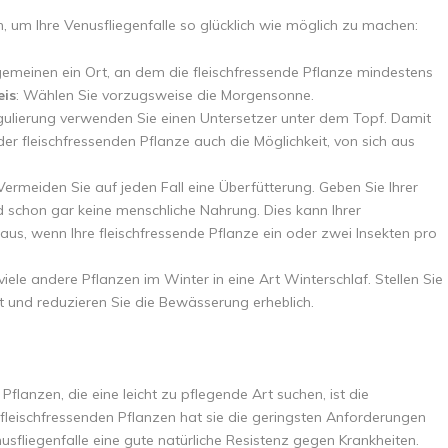
, um Ihre Venusfliegenfalle so glücklich wie möglich zu machen:
llgemeinen ein Ort, an dem die fleischfressende Pflanze mindestens
eis
: Wählen Sie vorzugsweise die Morgensonne.
egulierung verwenden Sie einen Untersetzer unter dem Topf. Damit
er fleischfressenden Pflanze auch die Möglichkeit, von sich aus
 Vermeiden Sie auf jeden Fall eine Überfütterung. Geben Sie Ihrer
d schon gar keine menschliche Nahrung. Dies kann Ihrer
 aus, wenn Ihre fleischfressende Pflanze ein oder zwei Insekten pro
 viele andere Pflanzen im Winter in eine Art Winterschlaf. Stellen Sie
rt und reduzieren Sie die Bewässerung erheblich.
Pflanzen, die eine leicht zu pflegende Art suchen, ist die
fleischfressenden Pflanzen hat sie die geringsten Anforderungen
sfliegenfalle eine gute natürliche Resistenz gegen Krankheiten.