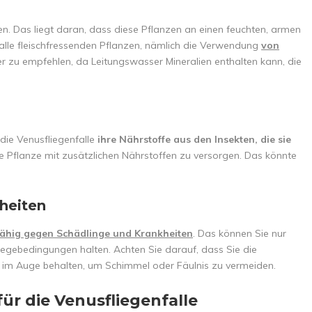
. Das liegt daran, dass diese Pflanzen an einen feuchten, armen
 alle fleischfressenden Pflanzen, nämlich die Verwendung
von
mer zu empfehlen, da Leitungswasser Mineralien enthalten kann, die
die Venusfliegenfalle
ihre Nährstoffe aus den Insekten, die sie
nde Pflanze mit zusätzlichen Nährstoffen zu versorgen. Das könnte
heiten
fähig gegen Schädlinge und Krankheiten
. Das können Sie nur
flegebedingungen halten. Achten Sie darauf, dass Sie die
ts im Auge behalten, um Schimmel oder Fäulnis zu vermeiden.
für die Venusfliegenfalle