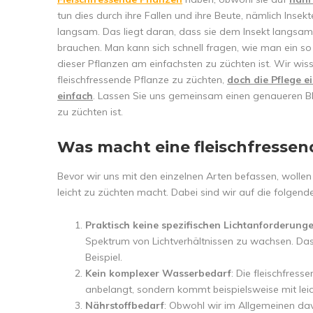
tun dies durch ihre Fallen und ihre Beute, nämlich Insek
langsam. Das liegt daran, dass sie dem Insekt langsam
brauchen. Man kann sich schnell fragen, wie man ein s
dieser Pflanzen am einfachsten zu züchten ist. Wir wis
fleischfressende Pflanze zu züchten,
doch die Pflege e
einfach
. Lassen Sie uns gemeinsam einen genaueren Bl
zu züchten ist.
Was macht eine fleischfressen
Bevor wir uns mit den einzelnen Arten befassen, wollen 
leicht zu züchten macht. Dabei sind wir auf die folgen
Praktisch keine spezifischen Lichtanforderung
Spektrum von Lichtverhältnissen zu wachsen. Das
Beispiel.
Kein komplexer Wasserbedarf
: Die fleischfres
anbelangt, sondern kommt beispielsweise mit lei
Nährstoffbedarf
: Obwohl wir im Allgemeinen dav