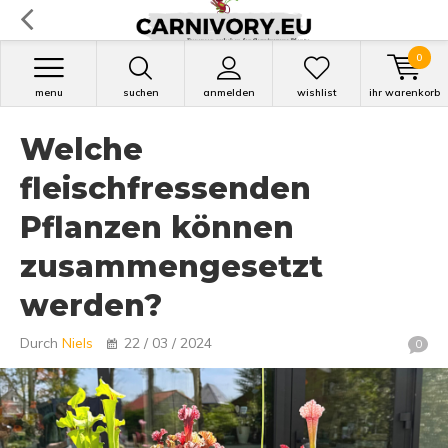
0
menu
suchen
anmelden
wishlist
ihr warenkorb
Welche
fleischfressenden
Pflanzen können
zusammengesetzt
werden?
Durch
Niels
22 / 03 / 2024
0