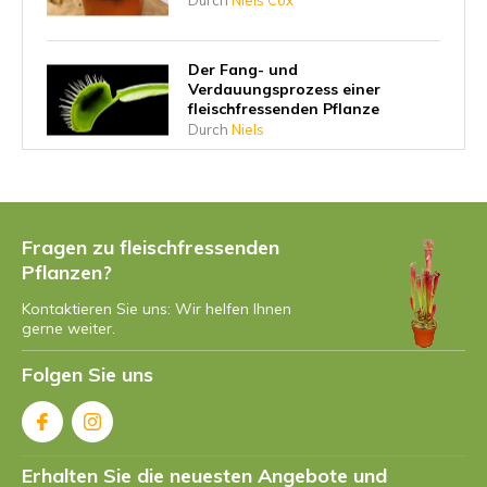
Der Fang- und
Verdauungsprozess einer
fleischfressenden Pflanze
Durch
Niels
Warum haben fleischfressende
Pflanzen angefangen, Insekten
zu fressen?
Fragen zu fleischfressenden
Durch
Niels
Pflanzen?
Kontaktieren Sie uns: Wir helfen Ihnen
Was ist die größte
gerne weiter.
fleischfressende Pflanze?
Durch
Niels Cox
Folgen Sie uns
Gibt es vegetarische
fleischfressende Pflanzen?
Erhalten Sie die neuesten Angebote und
Durch
Niels Cox