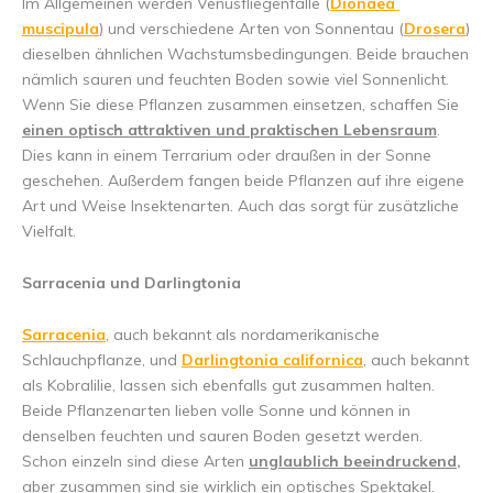
Im Allgemeinen werden Venusfliegenfalle (
Dionaea
muscipula
) und verschiedene Arten von Sonnentau (
Drosera
)
dieselben ähnlichen Wachstumsbedingungen. Beide brauchen
nämlich sauren und feuchten Boden sowie viel Sonnenlicht.
Wenn Sie diese Pflanzen zusammen einsetzen, schaffen Sie
einen optisch attraktiven und praktischen Lebensraum
.
Dies kann in einem Terrarium oder draußen in der Sonne
geschehen. Außerdem fangen beide Pflanzen auf ihre eigene
Art und Weise Insektenarten. Auch das sorgt für zusätzliche
Vielfalt.
Sarracenia und Darlingtonia
Sarracenia
, auch bekannt als nordamerikanische
Schlauchpflanze, und
Darlingtonia californica
, auch bekannt
als Kobralilie, lassen sich ebenfalls gut zusammen halten.
Beide Pflanzenarten lieben volle Sonne und können in
denselben feuchten und sauren Boden gesetzt werden.
Schon einzeln sind diese Arten
unglaublich beeindruckend,
aber zusammen sind sie wirklich ein optisches Spektakel.