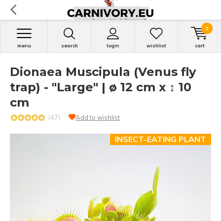
0
menu
search
login
wishlist
cart
Dionaea Muscipula (Venus fly
trap) - "Large" | ø 12 cm x ↕ 10
cm
(47)
Add to wishlist
INSECT-EATING PLANT