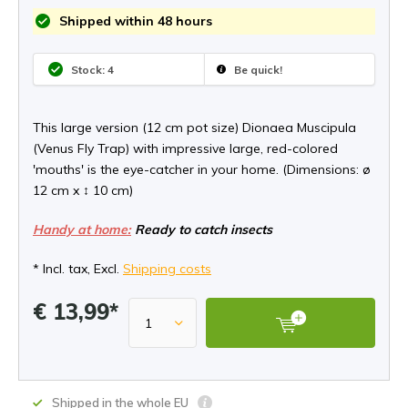
Shipped within 48 hours
Stock: 4
Be quick!
This large version (12 cm pot size) Dionaea Muscipula
(Venus Fly Trap) with impressive large, red-colored
'mouths' is the eye-catcher in your home. (Dimensions: ø
12 cm x ↕ 10 cm)
Handy at home:
Ready to catch insects
* Incl. tax, Excl.
Shipping costs
€ 13,99*
Shipped in the whole EU