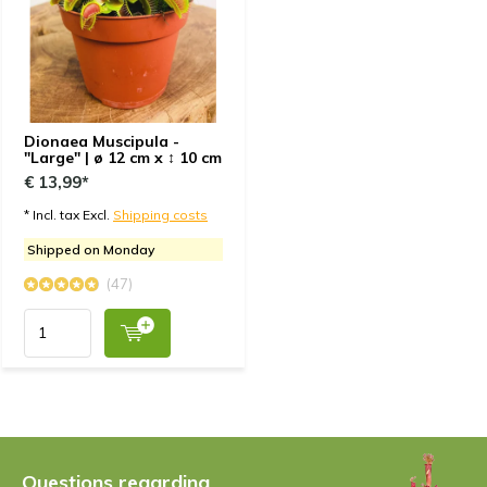
Pflanzen machen einen guten, gesunden Eindruck.
Noch keine Langzeiterfahrung.
+
Schöne Pflanze mit kräftigen Blättern. Kauf und
Versand war gut.
Dionaea Muscipula -
-
Verpackung könnte besser, pflanzengerechter
"Large" | ø 12 cm x ↕ 10 cm
sein. Pflanzen könnten beschädigt werden beim
€ 13,99*
Transport
* Incl. tax Excl.
Shipping costs
Shipped on Monday
By
Markus Paulor
- 01-08-2023 12:21
(47)
5 / 5
Alles super, sehr schöne und gesunde Pflanzen.
Danke
+
Schnelle Lieferung
+
Super Verpackung
Questions regarding
+
Schöne und gesunde Pflanzen