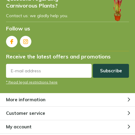
Carnivorous Plants?
Contact us: we gladly help you.
By
Claude
- 22-05-2023 10:47
5 / 5
Follow us
Livraison un peu longue(une semaine) mais les
plantes sont très bien emballées et dans l'humidité,
elles n'ont donc pas souffert. Elles correspondent à
Receive the latest offers and promotions
la taille annoncée, rien à voir avec les jardineries
locales... Excellent rapport qualité/prix !!
Subscribe
* Read legal restrictions here
By
Barthet Patrick
- 09-05-2023 12:46
5 / 5
More information
eh bien pour l'instant les mouches passent et
Customer service
repassent et pas une n'a l'idée d'aller se frotter aux
splendides plantes carnivores que vous
My account
commercialisées. Connaissent elles déjà ce type de
plantes? Donc nous continuons avec la tapette, c'est