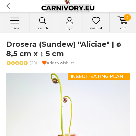
0
menu
search
login
wishlist
cart
Drosera (Sundew) "Aliciae" | ø
8,5 cm x ↕ 5 cm
(20)
Add to wishlist
INSECT-EATING PLANT