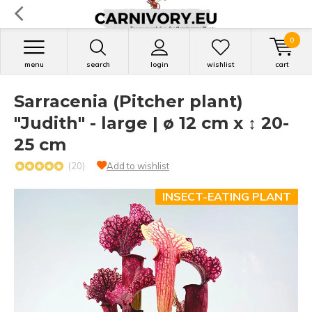
0
menu
search
login
wishlist
cart
Sarracenia (Pitcher plant)
"Judith" - large | ø 12 cm x ↕ 20-
25 cm
(20)
Add to wishlist
INSECT-EATING PLANT