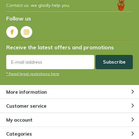
Contact us: we gladly help you.
STAFF
+
Follow us
Good quality plants and high service
-
Shipping a bit long
Receive the latest offers and promotions
By
Stadler
- 16-07-2024 09:52
5 / 5
Subscribe
Sehr gute und schnelle Lieferung.
* Read legal restrictions here
By
Spinelli
- 04-07-2024 19:36
More information
5 / 5
Customer service
Bien la plante est belle. Merci.
My account
+
Plante sarracenia saine. Belle couleur.
Categories