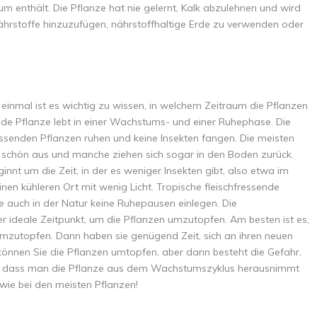
m enthält. Die Pflanze hat nie gelernt, Kalk abzulehnen und wird
Nährstoffe hinzuzufügen, nährstoffhaltige Erde zu verwenden oder
nmal ist es wichtig zu wissen, in welchem Zeitraum die Pflanzen
nde Pflanze lebt in einer Wachstums- und einer Ruhephase. Die
essenden Pflanzen ruhen und keine Insekten fangen. Die meisten
er schön aus und manche ziehen sich sogar in den Boden zurück.
ginnt um die Zeit, in der es weniger Insekten gibt, also etwa im
inen kühleren Ort mit wenig Licht. Tropische fleischfressende
ie auch in der Natur keine Ruhepausen einlegen. Die
r ideale Zeitpunkt, um die Pflanzen umzutopfen. Am besten ist es,
mzutopfen. Dann haben sie genügend Zeit, sich an ihren neuen
nen Sie die Pflanzen umtopfen, aber dann besteht die Gefahr,
n, dass man die Pflanze aus dem Wachstumszyklus herausnimmt
wie bei den meisten Pflanzen!