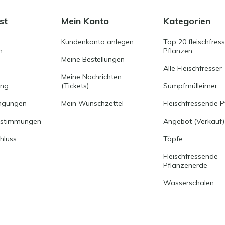
st
Mein Konto
Kategorien
Kundenkonto anlegen
Top 20 fleischfres
n
Pflanzen
Meine Bestellungen
Alle Fleischfresser
Meine Nachrichten
ung
(Tickets)
Sumpfmülleimer
ngungen
Mein Wunschzettel
Fleischfressende P
estimmungen
Angebot (Verkauf)
hluss
Töpfe
Fleischfressende
Pflanzenerde
Wasserschalen