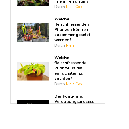
in ein Terrarium?
Durch
Niels Cox
Welche
fleischfressenden
Pflanzen können
zusammengesetzt
werden?
Durch
Niels
Welche
fleischfressende
Pflanze ist am
einfachsten zu
züchten?
Durch
Niels Cox
Der Fang- und
Verdauungsprozess
einer
fleischfressenden
Pflanze
Durch
Niels