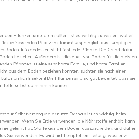
senden Pflanzen umtopfen sollten, ist es wichtig zu wissen, woher
r fleischfressenden Pflanzen stammt ursprünglich aus sumpfigen
en Boden. Infolgedessen stirbt fast jede Pflanze. Der Grund dafür
m Boden beziehen. Außerdem ist diese Art von Boden für die meisten
ssenden Pflanzen ist eine sehr harte Familie, und harte Familien
 nicht aus dem Boden beziehen konnten, suchten sie nach einer
uft, nämlich Insekten! Die Pflanzen sind so gut bewertet, dass sie
rstoffe selbst aufnehmen können.
cht zur Selbstversorgung genutzt. Deshalb ist es wichtig, beim
erwenden. Wenn Sie Erde verwenden, die Nährstoffe enthält, kann
ze nie gelernt hat, Stoffe aus dem Boden auszuscheiden, und daher
, das Sie verwenden. Es wird nicht empfohlen, Leitungswasser zu