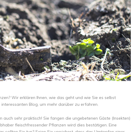
nzen? Wir erklären Ihnen, wie das geht und wie Sie es selbst
n interessanten Blog, um mehr darüber zu erfahren.
rn auch sehr praktisch! Sie fangen die ungebetenen Gäste (Insekten)
ebhaber fleischfressender Pflanzen wird dies bestätigen. Eine
as sollten Sie tun? Seien Sie versichert, dass das Umtopfen einer