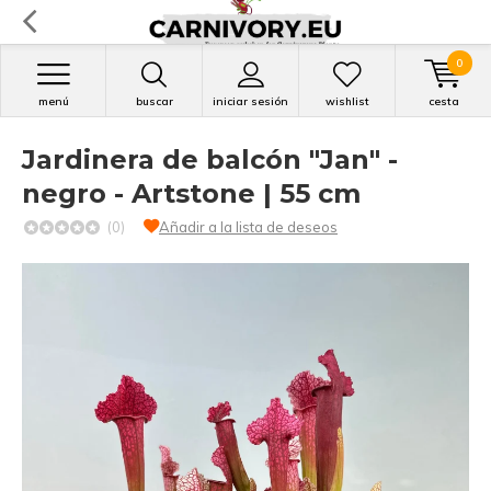
0
menú
buscar
iniciar sesión
wishlist
cesta
Jardinera de balcón "Jan" -
negro - Artstone | 55 cm
(0)
Añadir a la lista de deseos