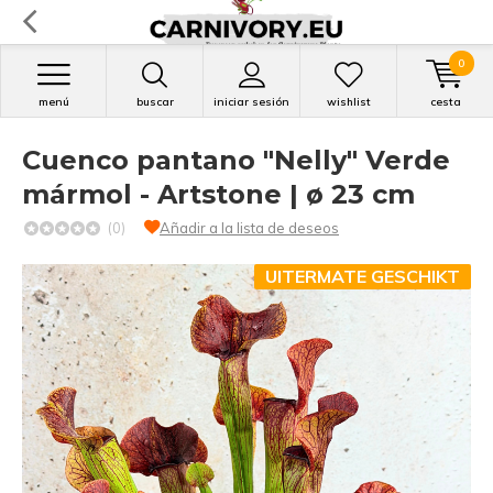
0
menú
buscar
iniciar sesión
wishlist
cesta
Cuenco pantano "Nelly" Verde
mármol - Artstone | ø 23 cm
(0)
Añadir a la lista de deseos
UITERMATE GESCHIKT