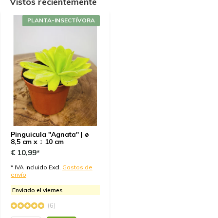
Vistos recientemente
Jong Gerund.
PLANTA-INSECTÍVORA
Por
Linda Koolen
- 15-02-2024 14:08
5 / 5
Belle piante e ben confezionate!
Por
Danielle
- 18-08-2023 09:29
5 / 5
What a nice little plant. I didn't have this one yet, so I
was quite curious. Because of the good packaging
Pinguicula "Agnata" | ø
during delivery and your good care, all the plants
8,5 cm x ↕ 10 cm
looked fine, but this one was really fresh to see. It
€ 10,99*
looked fake, that's how pretty it is.
* IVA incluido Excl.
Gastos de
envío
Enviado el viernes
Por
Theodor Antoniou
- 08-06-2022 14:10
(6)
5 / 5