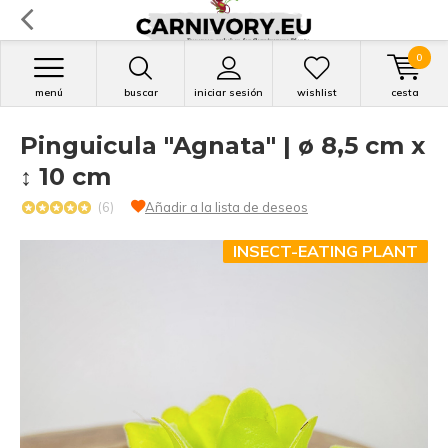
0
menú
buscar
iniciar sesión
wishlist
cesta
Pinguicula "Agnata" | ø 8,5 cm x
↕ 10 cm
(6)
Añadir a la lista de deseos
INSECT-EATING PLANT