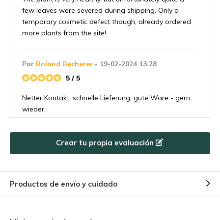
few leaves were severed during shipping. Only a
temporary cosmetic defect though, already ordered
more plants from the site!
Por
Roland Becherer
- 19-02-2024 13:28
5 / 5
Netter Kontakt, schnelle Lieferung, gute Ware - gern
wieder.
Por
Pim Koolhaas
- 15-02-2024 14:19
Crear tu propia evaluación
5 / 5
Shipping damage resolved fine. Very pleasant
communication, and when setbacks occur through
Productos de envío y cuidado
no fault of their own, they still take responsibility and
resolve the matter. That's what I call top
entrepreneurs! Good luck with your lovely company