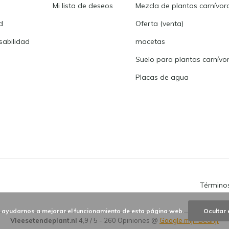
Mi lista de deseos
Mezcla de plantas carnívor
d
Oferta (venta)
abilidad
macetas
Suelo para plantas carnívo
Placas de agua
Términos
a ayudarnos a mejorar el funcionamiento de esta página web.
Ocultar 
Vleesetendeplant.nl
4,9
/
5
-
260
Opiniones @
Google mijn Bedrijf