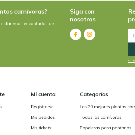
ntas carnívoras?
Siga con
Re
nosotros
pr
: estaremos encantados de
* Le
te
Mi cuenta
Categorías
s
Registrarse
Las 20 mejores plantas car
Mis pedidos
Todos los carnívoros
Mis tickets
Papeleras para pantanos