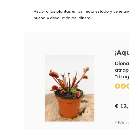
Recibirá las plantas en perfecto estado y tiene u
bueno = devolución del dinero.
¡Aqu
Diona
atrap
"drag
€ 12
* IVA in