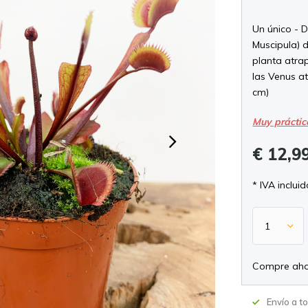
Un único - 
Muscipula) d
planta atra
las Venus a
cm)
Muy práctic
€ 12,9
* IVA incluid
Compre aho
Envío a t