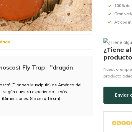
100% de 
Gran vari
Atrapa in
idado
¿Tiene a
product
oscas) Fly Trap - "dragón
Nuestro emple
producto ade
osca' (Dionaea Muscipula) de América del
a - según nuestra experiencia - más
Enviar 
 (Dimensiones: 8,5 cm x 15 cm)