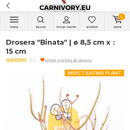
0
menú
buscar
iniciar sesión
wishlist
cesta
Drosera "Binata" | ø 8,5 cm x ↕
15 cm
(12)
Añadir a la lista de deseos
INSECT-EATING PLANT