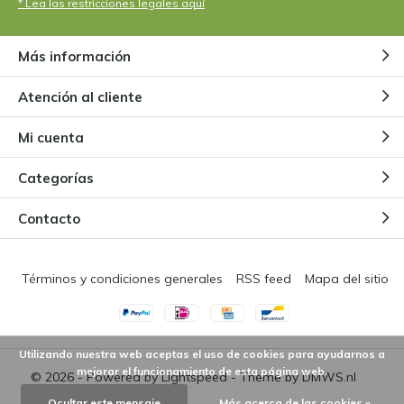
* Lea las restricciones legales aquí
and never any problems.
Más información
Por
stefan
- 08-06-2022 09:28
5 / 5
Atención al cliente
Belle plante ! Il ressemble à celui de la photo. Le mien
a perdu ses gouttes de rosée pendant le transport,
Mi cuenta
mais c'est normal et je suppose qu'il sera de
nouveau en bon état dans quelques jours.
Categorías
Contacto
Términos y condiciones generales
RSS feed
Mapa del sitio
Utilizando nuestra web aceptas el uso de cookies para ayudarnos a
mejorar el funcionamiento de esta página web.
© 2026 - Powered by
Lightspeed
- Theme by
DMWS.nl
Ocultar este mensaje
Más acerca de las cookies »