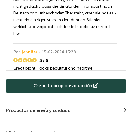
nicht gedacht, dass die Binata den Transport nach
Deutschland unbeschadet übersteht, aber sie hat es -
nicht ein einziger Knick in den dünnen Stiehlen -
wirklich top verpackt - ich bestelle definitiv nurnoch
hier
Por
Jennifer
- 15-02-2024 15:28
5 / 5
Great plant , looks beautiful and healthy!
Crear tu propia evaluación
Por
C
- 15-02-2024 15:26
5 / 5
He does his job well
Productos de envío y cuidado
Por
Weymar
- 15-02-2024 15:25
5 / 5