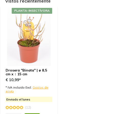
Vistos recientemente
As always neatly packaged and super fast delivery!!!
PLANTA-INSECTÍVORA
Por
Jordi
- 31-10-2023 19:39
5 / 5
All right! Now we are 1 more at home :)
Por
San
- 06-04-2023 17:11
5 / 5
J'ai obtenu une belle plante en bonne santé !
Drosera "Binata" | ø 8,5
cm x ↕ 15 cm
€ 10,99*
Por
Jonathan
- 06-04-2023 16:57
* IVA incluido Excl.
Gastos de
envío
5 / 5
Toujours de belles plantes, bien emballées
Enviado el lunes
(12)