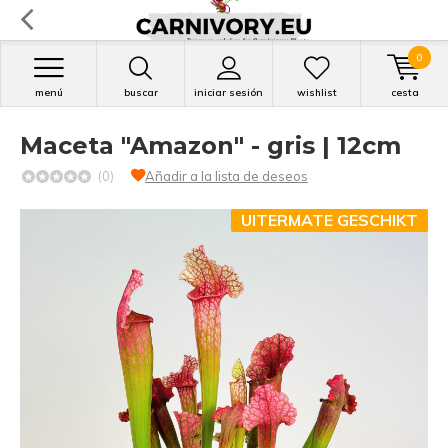
0
menú
buscar
iniciar sesión
wishlist
cesta
Maceta "Amazon" - gris | 12cm
(0)
Añadir a la lista de deseos
UITERMATE GESCHIKT