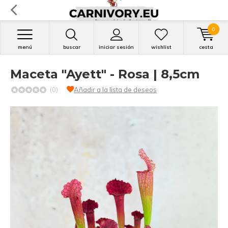
0
menú
buscar
iniciar sesión
wishlist
cesta
Maceta "Ayett" - Rosa | 8,5cm
(0)
Añadir a la lista de deseos