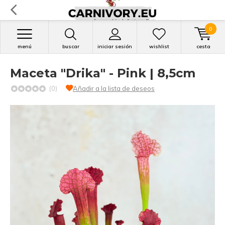
0
menú
buscar
iniciar sesión
wishlist
cesta
Maceta "Drika" - Pink | 8,5cm
(0)
Añadir a la lista de deseos