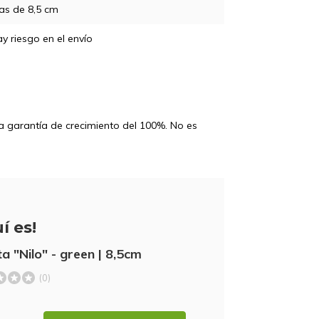
as de 8,5 cm
y riesgo en el envío
na garantía de crecimiento del 100%. No es
í es!
a "Nilo" - green | 8,5cm
(0)