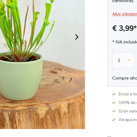
carnívoras.
Muy elegan
€ 3,99
* IVA incluid
Compre aho
Envío a t
100% de 
Gran vari
Atrapa in