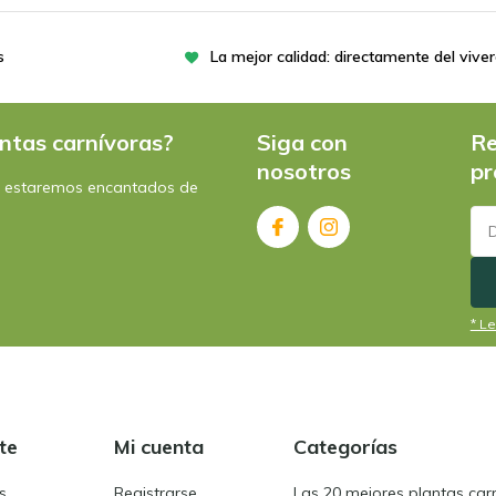
s
La mejor calidad: directamente del vive
ntas carnívoras?
Siga con
Re
nosotros
pr
: estaremos encantados de
* Le
te
Mi cuenta
Categorías
s
Registrarse
Las 20 mejores plantas car