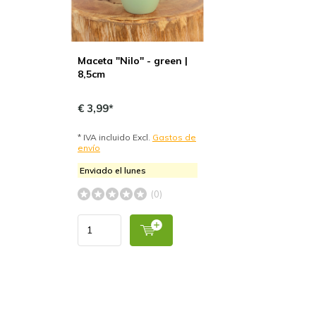
Maceta "Nilo" - green |
8,5cm
€ 3,99*
* IVA incluido Excl.
Gastos de
envío
Enviado el lunes
(0)