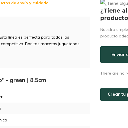
uctos de envío y cuidado
¿Tiene a
product
Nuestro emple
producto ade
 Esta línea es perfecta para todas las
y competitivo. Bonitas macetas juguetonas
Enviar 
There are no r
o" - green | 8,5cm
Crear tu 
cm
m
mica