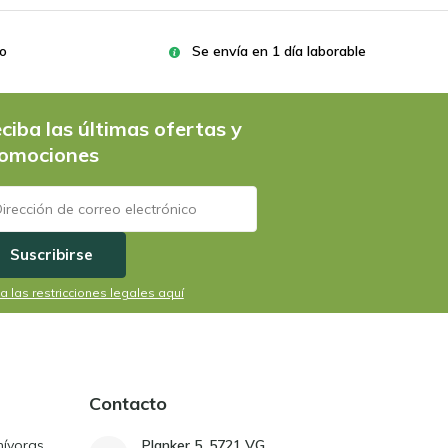
ro
Se envía en 1 día laborable
ciba las últimas ofertas y
omociones
Suscribirse
a las restricciones legales aquí
Contacto
nívoras
Planker 5, 5721 VG