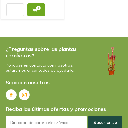
-
Nothing
Por
Claudia N.
- 15-05-2024 09:20
5 / 5
Wunderschöne Pflanze in einem Top- Zustand. Kam
¿Preguntas sobre las plantas
gut verpackt an und trotzdem ohne Schaden an den
carnívoras?
Pflanzen. Sehr zu empfehlen.
Póngase en contacto con nosotros:
+
Super Pflanzen-Qualität
estaremos encantados de ayudarle.
Siga con nosotros
Por
Noel gaffiero
- 23-04-2024 09:58
5 / 5
Very professional service. Plants arrived in one piece
Reciba las últimas ofertas y promociones
not even a bit of soul was dropped. Will definitely
order again.
Suscribirse