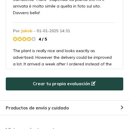
arrivata è molto simile a quella in foto sul sito.
Davvero bella!
Por
Jakob
- 01-01-2025 14:31
4 / 5
The plant is really nice and looks exactly as
advertised. However the delivery could be improved
a lot. It arrived a week after I ordered instead of the
2-3 days that was advertised. And the company that
took over the delivery in Sweden, DB Schenker, did
Crear tu propia evaluación
not do a good job. They didn’t deliver to me in
person even though it explicitly said to do so on the
package, they also placed the package upside down
on the shelf at the place that took delivery, despite
Productos de envío y cuidado
there being a huge sticker on the package saying
which side should be up. Please reconsider using DB
Schenker for future deliveries in Sweden.