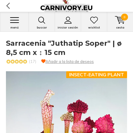
0
menú
buscar
iniciar sesión
wishlist
cesta
Sarracenia "Juthatip Soper" | ø
8,5 cm x ↕ 15 cm
(17)
Añadir a la lista de deseos
INSECT-EATING PLANT