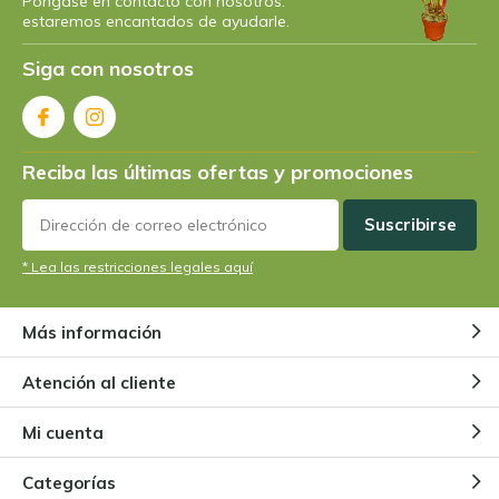
Póngase en contacto con nosotros:
estaremos encantados de ayudarle.
J'adore !!!
+
Siga con nosotros
Bien protégé pour la livraison.
Por
H.S.
- 17-08-2023 09:08
Reciba las últimas ofertas y promociones
5 / 5
Tolle Pflanzen und sehr gut verpackt. Bin sehr
Suscribirse
zufrieden.
* Lea las restricciones legales aquí
Por
Vanderbist
- 12-08-2023 10:11
Más información
5 / 5
Atención al cliente
J'ai reçu la plante en bon état, soigneusement
emballée, et l'ai aussitôt installée dans un de mes
Mi cuenta
terrariums. Apparemment, elle se porte très bien. Ses
jolies couleurs se marient à merveille avec l'ensemble
Categorías
!