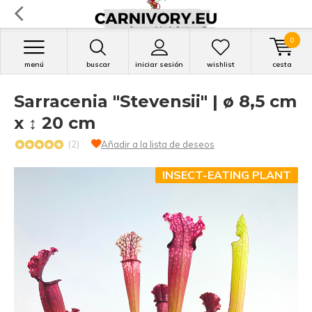
0
menú
buscar
iniciar sesión
wishlist
cesta
Sarracenia "Stevensii" | ø 8,5 cm
x ↕ 20 cm
(2)
Añadir a la lista de deseos
INSECT-EATING PLANT