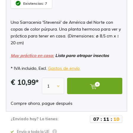
Existencias: 7
Una Sarracenia 'Stevensii' de América del Norte con
copas de color púrpura. Una planta hermosa para ver y
práctica para tener en casa. (Dimensiones: ø 8,5 cm x ↕
20 cm)
Muy práctico en casa:
Listo para atrapar insectos
* IVA incluido, Excl.
Gastos de envío
€ 10,99*
Compre ahora, pague después
0
7
:
1
1
:
1
0
¿Enviado hoy? Lo tienes:
Envío a toda la UE