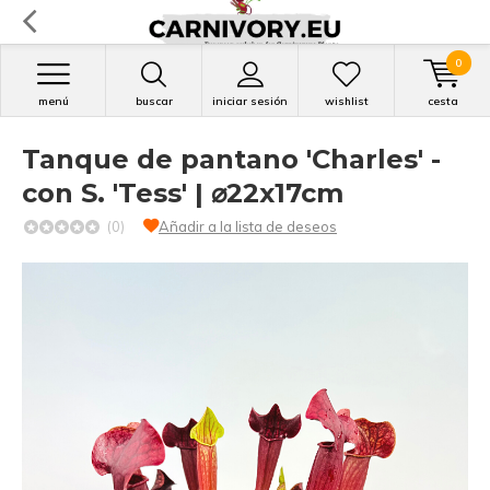
0
menú
buscar
iniciar sesión
wishlist
cesta
Tanque de pantano 'Charles' -
con S. 'Tess' | ⌀22x17cm
(0)
Añadir a la lista de deseos