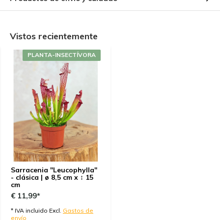
+
Qualité de la plante
Vistos recientemente
Por
Hans Dammann
- 15-08-2022 10:20
5 / 5
PLANTA-INSECTÍVORA
Sehr schöne Pflanze.In gutem Zustand bei mir
eingetroffen.
Sarracenia "Leucophylla"
- clásica | ø 8,5 cm x ↕ 15
cm
€ 11,99*
* IVA incluido Excl.
Gastos de
envío