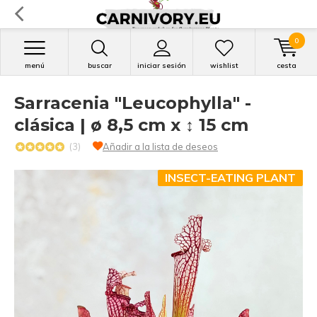
0
menú
buscar
iniciar sesión
wishlist
cesta
Sarracenia "Leucophylla" -
clásica | ø 8,5 cm x ↕ 15 cm
(3)
Añadir a la lista de deseos
INSECT-EATING PLANT