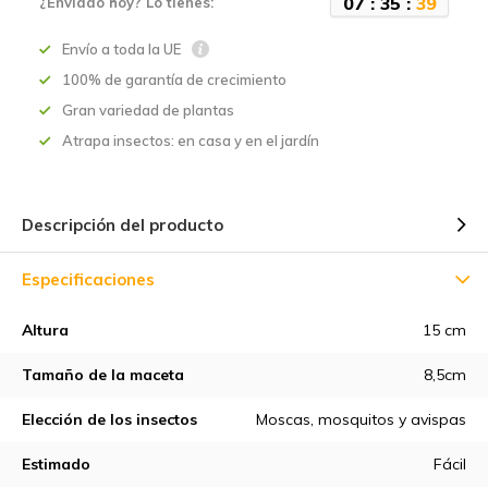
0
7
:
3
5
:
3
8
¿Enviado hoy? Lo tienes:
Envío a toda la UE
100% de garantía de crecimiento
Gran variedad de plantas
Atrapa insectos: en casa y en el jardín
Descripción del producto
Especificaciones
Altura
15 cm
Tamaño de la maceta
8,5cm
Elección de los insectos
Moscas, mosquitos y avispas
Estimado
Fácil