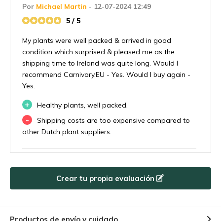
Por
Michael Martin
- 12-07-2024 12:49
5 / 5
My plants were well packed & arrived in good
condition which surprised & pleased me as the
shipping time to Ireland was quite long. Would I
recommend Carnivory.EU - Yes. Would I buy again -
Yes.
+
Healthy plants, well packed.
-
Shipping costs are too expensive compared to
other Dutch plant suppliers.
Por
Nc
- 06-03-2024 11:26
5 / 5
Crear tu propia evaluación
Livraison rapide et soignée, plante en pleine forme
correspondant parfaitement à la description
Productos de envío y cuidado