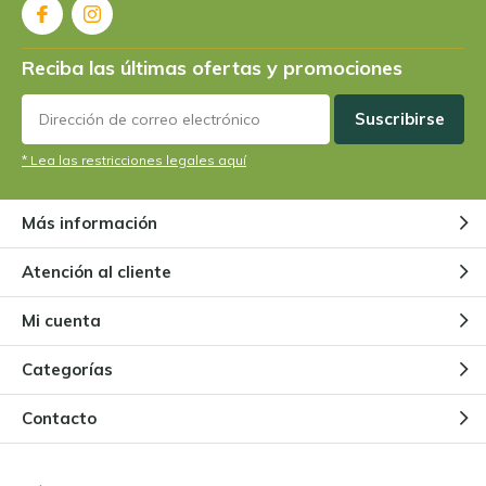
Todo sobre la Pinguicula
Pinguicula
Reciba las últimas ofertas y promociones
Por
Niels Cox
Suscribirse
¿Puede una planta carnívora
* Lea las restricciones legales aquí
prescindir de los insectos?
Por
Niels Cox
Más información
¿Puedo tener mis plantas
Atención al cliente
carnívoras en el exterior?
Por
Niels Cox
Mi cuenta
Categorías
Contacto