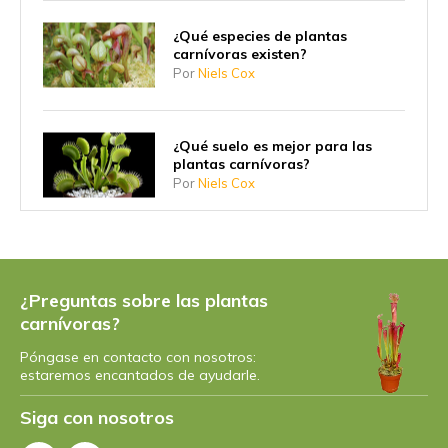
¿Qué especies de plantas
carnívoras existen?
Por
Niels Cox
¿Qué suelo es mejor para las
plantas carnívoras?
Por
Niels Cox
7 consejos para cuidar sus
plantas carnívoras de forma
sostenible
¿Preguntas sobre las plantas
Por
Niels
carnívoras?
Póngase en contacto con nosotros:
Todo sobre la planta de jarra
estaremos encantados de ayudarle.
Nepenthes
Por
Niels Cox
Siga con nosotros