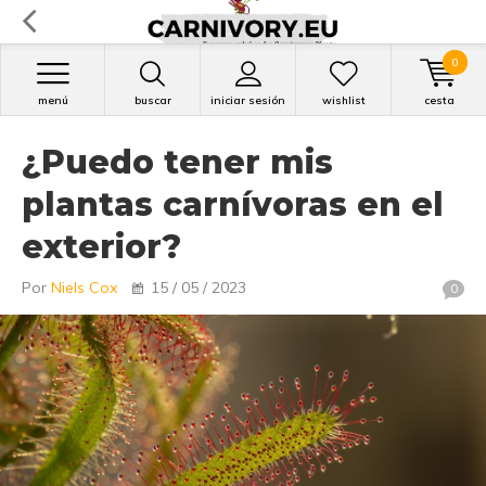
0
menú
buscar
iniciar sesión
wishlist
cesta
¿Puedo tener mis
plantas carnívoras en el
exterior?
Por
Niels Cox
15 / 05 / 2023
0