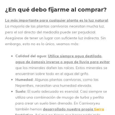
¿En qué debo fijarme al comprar?
Lo más importante para cualquier planta es la luz natural
.
La mayoría de las plantas carnívoras necesitan mucha luz,
pero el sol directo del mediodía puede ser perjudicial.
Asegúrese de tener un lugar con suficiente luz indirecta. Sin
embargo, esto no es lo único, veamos más:
Calidad del agua:
Utilice siempre agua destilada,
agua de ósmosis inversa o agua de lluvia para evitar
que los minerales dañen las raíces. Estos minerales se
encuentran sobre todo en el agua del grifo.
Humedad:
Algunas plantas carnívoras, como las
Nepenthes, necesitan una humedad elevada.
Suelo:
El suelo adecuado es esencial. Casi siempre se
utiliza una combinación de musgo de turba y perlita
para crear un suelo bien drenado. En Carnivory.eu
también hemos
desarrollado nuestra propia
tierra