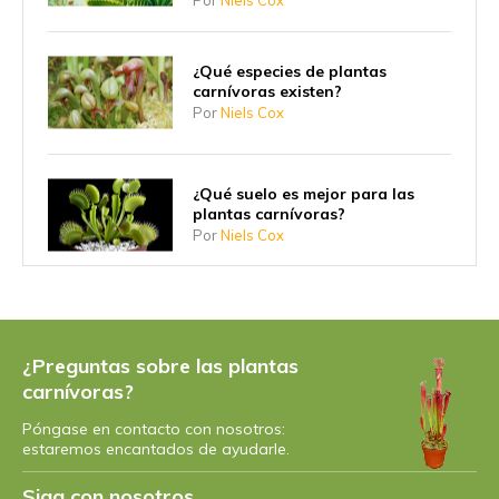
¿Qué especies de plantas
carnívoras existen?
Por
Niels Cox
¿Qué suelo es mejor para las
plantas carnívoras?
Por
Niels Cox
7 consejos para cuidar sus
plantas carnívoras de forma
sostenible
¿Preguntas sobre las plantas
Por
Niels
carnívoras?
Póngase en contacto con nosotros:
Todo sobre la planta de jarra
estaremos encantados de ayudarle.
Nepenthes
Por
Niels Cox
Siga con nosotros