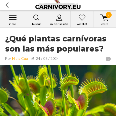
0
menú
buscar
iniciar sesión
wishlist
cesta
¿Qué plantas carnívoras
son las más populares?
Por
Niels Cox
24 / 05 / 2024
0