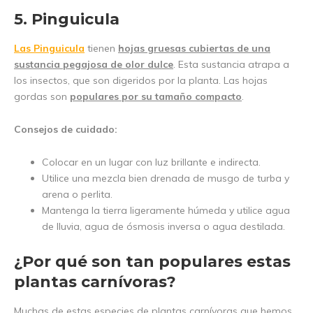
5. Pinguicula
Las Pinguicula
tienen
hojas gruesas cubiertas de una
sustancia pegajosa de olor dulce
. Esta sustancia atrapa a
los insectos, que son digeridos por la planta. Las hojas
gordas son
populares por su tamaño compacto
.
Consejos de cuidado:
Colocar en un lugar con luz brillante e indirecta.
Utilice una mezcla bien drenada de musgo de turba y
arena o perlita.
Mantenga la tierra ligeramente húmeda y utilice agua
de lluvia, agua de ósmosis inversa o agua destilada.
¿Por qué son tan populares estas
plantas carnívoras?
Muchas de estas especies de plantas carnívoras que hemos