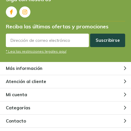
Todo sobre la Pinguicula
Pinguicula
Reciba las últimas ofertas y promociones
Por
Niels Cox
Suscribirse
¿Puede una planta carnívora
* Lea las restricciones legales aquí
prescindir de los insectos?
Por
Niels Cox
Más información
¿Puedo tener mis plantas
Atención al cliente
carnívoras en el exterior?
Por
Niels Cox
Mi cuenta
Categorías
Contacto