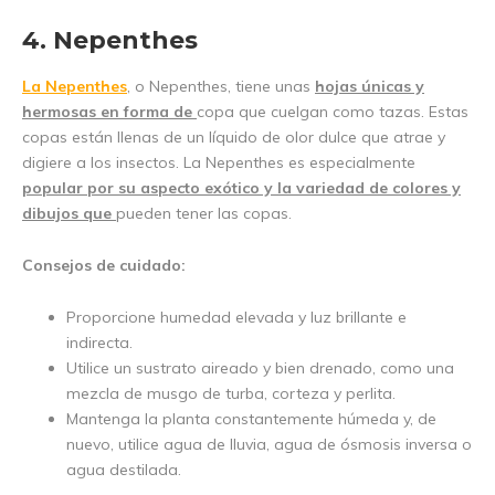
4. Nepenthes
La Nepenthes
, o Nepenthes, tiene unas
hojas únicas y
hermosas en forma de
copa que cuelgan como tazas. Estas
copas están llenas de un líquido de olor dulce que atrae y
digiere a los insectos. La Nepenthes es especialmente
popular por su aspecto exótico y la variedad de colores y
dibujos que
pueden tener las copas.
Consejos de cuidado:
Proporcione humedad elevada y luz brillante e
indirecta.
Utilice un sustrato aireado y bien drenado, como una
mezcla de musgo de turba, corteza y perlita.
Mantenga la planta constantemente húmeda y, de
nuevo, utilice agua de lluvia, agua de ósmosis inversa o
agua destilada.