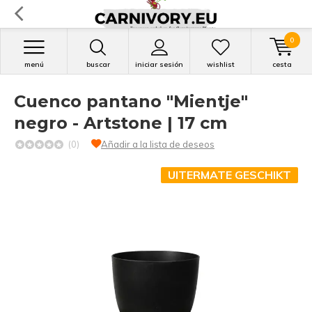
0
menú
buscar
iniciar sesión
wishlist
cesta
Cuenco pantano "Mientje"
negro - Artstone | 17 cm
(0)
Añadir a la lista de deseos
UITERMATE GESCHIKT