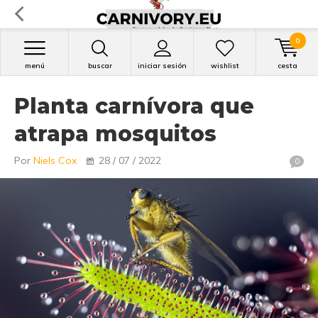
0
menú
buscar
iniciar sesión
wishlist
cesta
Planta carnívora que
atrapa mosquitos
Por
Niels Cox
28 / 07 / 2022
0