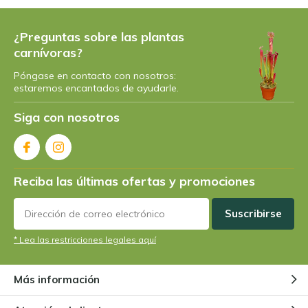
¿Por qué las plantas carnívoras
empezaron a comer insectos?
Por
Niels
¿Preguntas sobre las plantas
carnívoras?
Póngase en contacto con nosotros:
¿Cuál es la planta carnívora más
estaremos encantados de ayudarle.
grande?
Por
Niels Cox
Siga con nosotros
¿Existen plantas carnívoras
vegetarianas?
Reciba las últimas ofertas y promociones
Por
Niels Cox
Suscribirse
¿Cómo funciona una Venus
* Lea las restricciones legales aquí
atrapamoscas?
Por
Niels Cox
Más información