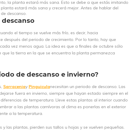
nto, la planta estará más sana. Esto se debe a que estás imitando
a planta estará más sana y crecerá mejor. Antes de hablar del
o de descanso.
e descanso
uando el tiempo se vuelve más frío, es decir, hacia
ce después del periodo de crecimiento. Por lo tanto, hay que
ta cada vez menos agua. La idea es que a finales de octubre sólo
que la tierra en la que se encuentra la planta permanezca
íodo de descanso e invierno?
s,
Sarracenia
y
Pinguicula
necesitan un periodo de descanso. Las
ejarse fuera en invierno, siempre que hayan estado siempre en el
diferencias de temperatura. Lleve estas plantas al interior cuando
rar a las plantas carnívoras al clima es ponerlas en el exterior
nte a la temperatura.
 y las plantas, pierden sus tallos u hojas y se vuelven pequeñas.