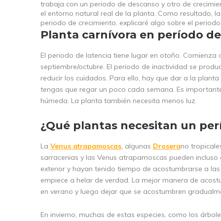
trabaja con un periodo de descanso y otro de crecimie
el entorno natural real de la planta. Como resultado, l
periodo de crecimiento, explicaré algo sobre el period
Planta carnívora en período d
El periodo de latencia tiene lugar en otoño. Comienza c
septiembre/octubre. El periodo de inactividad se produ
reducir los cuidados. Para ello, hay que dar a la plan
tengas que regar un poco cada semana. Es importante 
húmeda. La planta también necesita menos luz.
¿Qué plantas necesitan un per
La
Venus atrapamoscas
, algunas
Drosera
no tropicale
sarracenias y las Venus atrapamoscas pueden incluso d
exterior y hayan tenido tiempo de acostumbrarse a las 
empiece a helar de verdad. La mejor manera de acostumb
en verano y luego dejar que se acostumbren gradualme
En invierno, muchas de estas especies, como los árboles