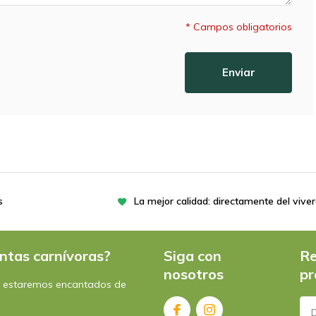
* Campos obligatorios
Enviar
s
La mejor calidad: directamente del vive
ntas carnívoras?
Siga con
Re
nosotros
pr
: estaremos encantados de