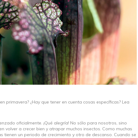
 en primavera? ¿Hay que tener en cuenta cosas específicas? Lea
zado oficialmente. ¡Qué alegría! No sólo para nosotros, sino
en volver a crecer bien y atrapar muchos insectos. Como muchas
ras tienen un periodo de crecimiento y otro de descanso. Cuando se