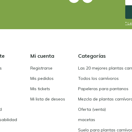
* Le
te
Mi cuenta
Categorías
s
Registrarse
Las 20 mejores plantas car
Mis pedidos
Todos los carnívoros
Mis tickets
Papeleras para pantanos
Mi lista de deseos
Mezcla de plantas carnívor
d
Oferta (venta)
abilidad
macetas
Suelo para plantas carnívo