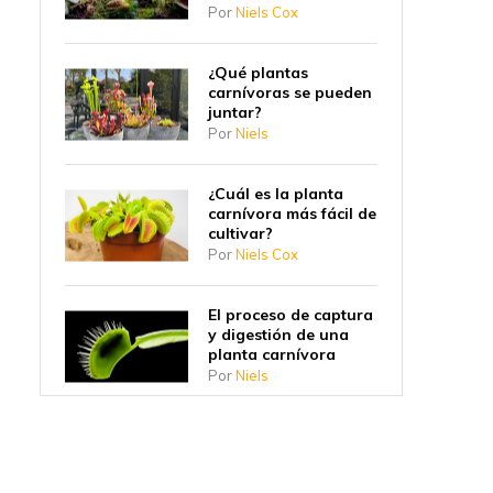
Por
Niels Cox
¿Qué plantas
carnívoras se pueden
juntar?
Por
Niels
¿Cuál es la planta
carnívora más fácil de
cultivar?
Por
Niels Cox
El proceso de captura
y digestión de una
planta carnívora
Por
Niels
¿Por qué las plantas
carnívoras
empezaron a comer
insectos?