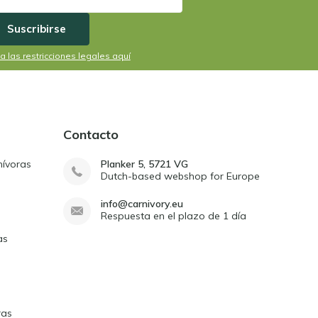
Suscribirse
a las restricciones legales aquí
Contacto
nívoras
Planker 5, 5721 VG
Dutch-based webshop for Europe
info@carnivory.eu
Respuesta en el plazo de 1 día
as
ras