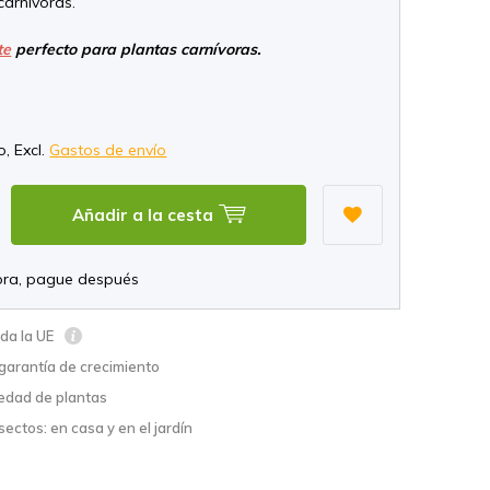
carnívoras.
te
perfecto para plantas carnívoras.
*
o, Excl.
Gastos de envío
Añadir a la cesta
ra, pague después
oda la UE
garantía de crecimiento
edad de plantas
sectos: en casa y en el jardín