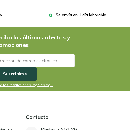
ro
Se envía en 1 día laborable
ciba las últimas ofertas y
omociones
Suscribirse
a las restricciones legales aquí
Contacto
nívoras
Planker 5, 5721 VG