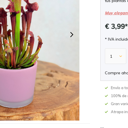
tus plantas 
Muy elegan
€ 3,99
* IVA incluid
Compre aho
Envío a t
100% de 
Gran vari
Atrapa in