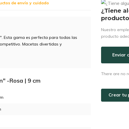
uctos de envío y cuidado
¿Tiene a
product
Nuestro emple
producto ade
n". Esta gama es perfecta para todas las
ompetitivo. Macetas divertidas y
Enviar 
There are no r
n" -Rosa | 9 cm
Crear tu 
cm
m