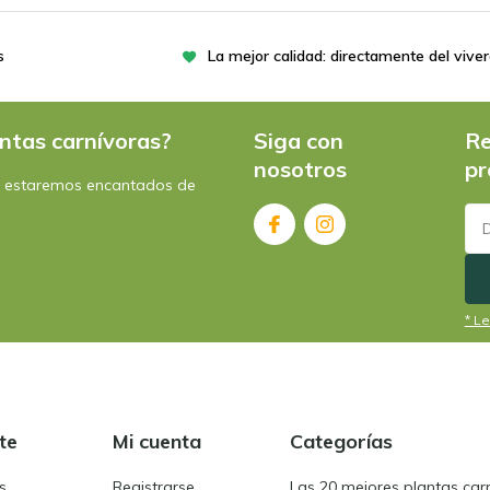
s
La mejor calidad: directamente del vive
ntas carnívoras?
Siga con
Re
nosotros
pr
: estaremos encantados de
* Le
te
Mi cuenta
Categorías
s
Registrarse
Las 20 mejores plantas car